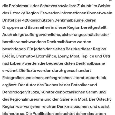
die Problematik des Schutzes sowie ihre Zukunft im Gebiet
des Ústecký Region. Es werden Informationen über etwa ein
Drittel der 420 geschützten Denkmalbäume, deren
Gruppen und Baumreihen in dieser Region bereitgestellt.
Auch einige außergewöhnliche, bisher ungeschützte oder
bereits verschwundene Denkmalbäume werden
beschrieben. Für jeden der sieben Bezirke dieser Region
(Děčín, Chomutov, Litoměřice, Louny, Most, Teplice und Ústí
nad Labem) werden die bedeutendsten Denkmalbäume
erwähnt. Die Texte werden durch genau hundert
Fotografien und einen umfangreichen Literaturüberblick
ergänzt. Der Autor des Buches ist der Botaniker und
Dendrologe Vít Joza, Kurator der botanischen Sammlung
des Regionalmuseums und der Galerie in Most. Der Ústecký
Region war von jeher reich an Denkmalbäumen, und das ist
bis heute so. Die Publikation beleuchtet daher das Leben