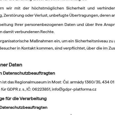
 wir mit der höchstmöglichen Sicherheit und verhindern 
 Zerstörung oder Verlust, unbefugte Übertragungen, deren a
arbeitung Ihrer personenbezogenen Daten und über Ihre Ansp
en damit verbundenen Rechte.
nisatorische Maßnahmen ein, um ein Sicherheitsniveau zu gew
esucher in Kontakt kommen, sind verpflichtet, über die im Z
ener Daten
en Datenschutzbeauftragten
 ist das Regionalmuseum in Most: Čsl. armády 1360/35, 434 01
ür GDPR z. s., IČ: 06223851, info
gdpr-platforma.cz
e für die Verarbeitung
 Datenschutzbeauftragten