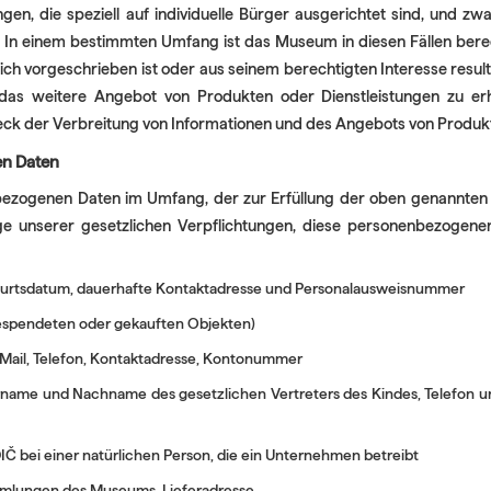
n, die speziell auf individuelle Bürger ausgerichtet sind, und zwar
e. In einem bestimmten Umfang ist das Museum in diesen Fällen bere
ch vorgeschrieben ist oder aus seinem berechtigten Interesse resul
das weitere Angebot von Produkten oder Dienstleistungen zu er
 der Verbreitung von Informationen und des Angebots von Produkt
en Daten
zogenen Daten im Umfang, der zur Erfüllung der oben genannten Z
age unserer gesetzlichen Verpflichtungen, diese personenbezogen
rtsdatum, dauerhafte Kontaktadresse und Personalausweisnummer
espendeten oder gekauften Objekten)
Mail, Telefon, Kontaktadresse, Kontonummer
me und Nachname des gesetzlichen Vertreters des Kindes, Telefon und 
IČ bei einer natürlichen Person, die ein Unternehmen betreibt
mmlungen des Museums, Lieferadresse