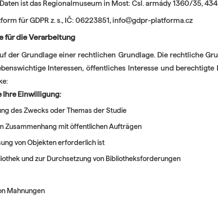
 Daten ist das Regionalmuseum in Most: Čsl. armády 1360/35, 43
form für GDPR z. s., IČ: 06223851, info
gdpr-platforma.cz
 für die Verarbeitung
f der Grundlage einer rechtlichen Grundlage. Die rechtliche Gr
lebenswichtige Interessen, öffentliches Interesse und berechtigte
ke:
Ihre Einwilligung:
ung des Zwecks oder Themas der Studie
 im Zusammenhang mit öffentlichen Aufträgen
sung von Objekten erforderlich ist
bliothek und zur Durchsetzung von Bibliotheksforderungen
 von Mahnungen