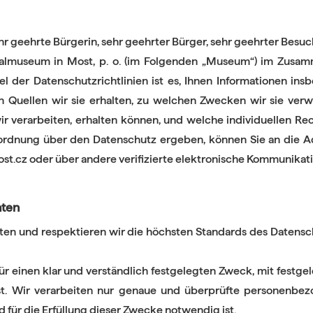
hr geehrte Bürgerin, sehr geehrter Bürger, sehr geehrter Besuc
onalmuseum in Most, p. o. (im Folgenden „Museum“) im Zusa
l der Datenschutzrichtlinien ist es, Ihnen Informationen 
Quellen wir sie erhalten, zu welchen Zwecken wir sie verw
r verarbeiten, erhalten können, und welche individuellen Rec
ordnung über den Datenschutz ergeben, können Sie an die Ad
.cz oder über andere verifizierte elektronische Kommunikat
aten
ten und respektieren wir die höchsten Standards des Datensc
r einen klar und verständlich festgelegten Zweck, mit festgele
ist. Wir verarbeiten nur genaue und überprüfte personenbez
für die Erfüllung dieser Zwecke notwendig ist.