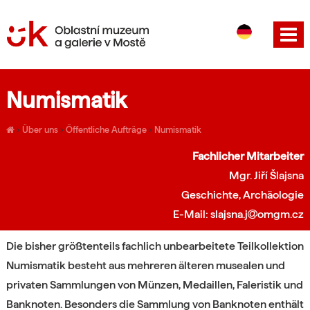
CS
EN
Numismatik
›
Über uns
›
Öffentliche Aufträge
›
Numismatik
Fachlicher Mitarbeiter
Mgr. Jiří Šlajsna
Geschichte, Archäologie
E-Mail: slajsna.j
omgm.cz
Die bisher größtenteils fachlich unbearbeitete Teilkollektion
Numismatik besteht aus mehreren älteren musealen und
privaten Sammlungen von Münzen, Medaillen, Faleristik und
Banknoten. Besonders die Sammlung von Banknoten enthält