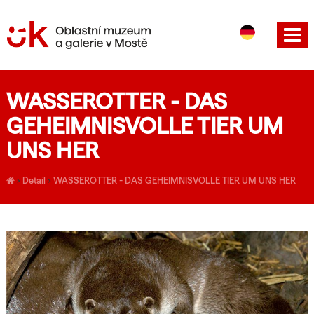
CS
EN
WASSEROTTER - DAS
GEHEIMNISVOLLE TIER UM
UNS HER
›
Detail
›
WASSEROTTER - DAS GEHEIMNISVOLLE TIER UM UNS HER