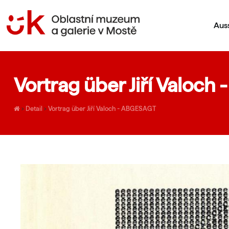
Aus
Vortrag über Jiří Valoc
›
Detail
›
Vortrag über Jiří Valoch - ABGESAGT