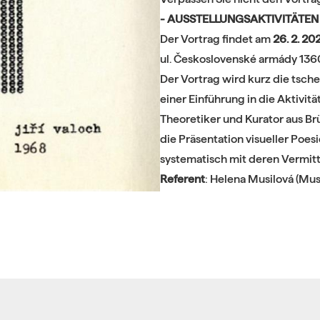
- AUSSTELLUNGSAKTIVITÄTEN V
Der Vortrag findet am
26. 2. 20
ul. Československé armády 1360,
Der Vortrag wird kurz die tsch
einer Einführung in die Aktivit
Theoretiker und Kurator aus Brün
die Präsentation visueller Poe
systematisch mit deren Vermitt
Referent
: Helena Musilová (M