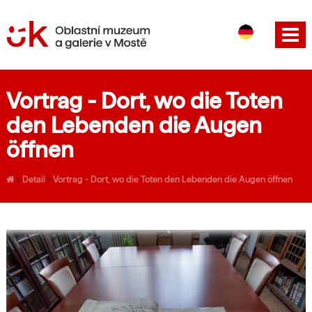
CS
EN
Vortrag - Dort, wo die Toten
den Lebenden die Augen
öffnen
›
Detail
›
Vortrag - Dort, wo die Toten den Lebenden die Augen öffnen