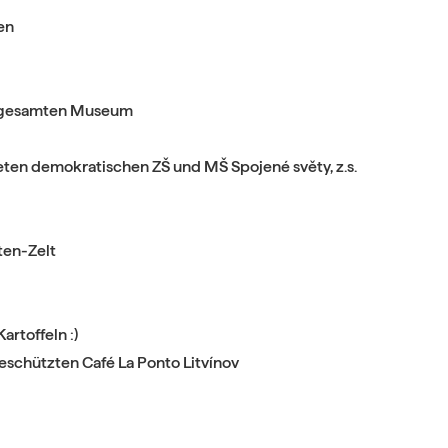
en
m gesamten Museum
eten demokratischen
ZŠ und MŠ Spojené světy, z.s.
ten-Zelt
artoffeln :)
geschützten Café La Ponto Litvínov