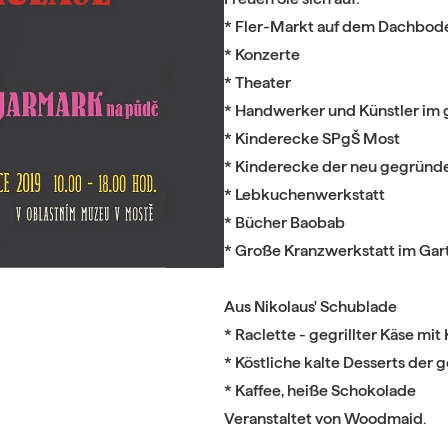
* Fler-Markt auf dem Dachbod
* Konzerte
* Theater
* Handwerker und Künstler i
* Kinderecke SPgŠ Most
* Kinderecke der neu gegründ
* Lebkuchenwerkstatt
* Bücher Baobab
* Große Kranzwerkstatt im Gar
Aus Nikolaus' Schublade
* Raclette - gegrillter Käse mit K
* Köstliche kalte Desserts der 
* Kaffee, heiße Schokolade
Veranstaltet von Woodmaid.