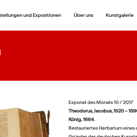
stellungen und Expositionen
Über uns
Kunstgalerie
m
Exponat des Monats 10 / 2017
Theodorus, Jacobus, 1520 – 15
König, 1664.
Restauriertes Herbarium eines 
Gründer der deutschen Kurorte.