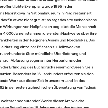
veröffentlichte Exemplar wurde 1995 in der
na Náprstková im Nationalmuseum in Prag restauriert.
 das für etwas nicht gut ist“, so sagt das alte tschechische
en Wirkungen von Heilpflanzen begleitet die Menschheit
t vor 4.000 Jahren stammen die ersten Nachweise über ihre
ankheiten in den Regionen Asiens und Nordafrikas. Das
die Nutzung einzelner Pflanzen zu Heilzwecken
der Jahrhunderte über mündliche Überlieferung und
en zur Abfassung sogenannter Herbariums oder
h der Erfindung des Buchdrucks einem größeren Kreis
urden. Besonders im 16. Jahrhundert erfreuten sie sich
este Werk aus dieser Zeit in unserem Land ist das
562 in der ersten tschechischen Übersetzung von Tadeáš
 weiterer bedeutender Werke dieser Art, wie das
ten Botaniker des 16. Jahrhunderts, des Arztes und