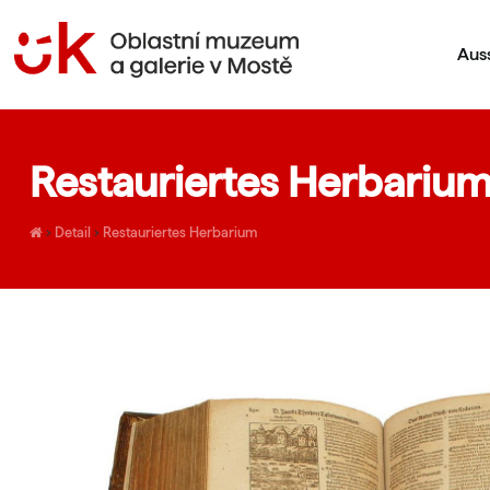
Aus
Restauriertes Herbariu
›
Detail
›
Restauriertes Herbarium