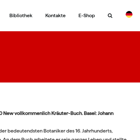
Bibliothek
Kontakte
E-Shop
CS
EN
90 New vollkommenlich Kräuter-Buch. Basel: Johann
der bedeutendsten Botaniker des 16. Jahrhunderts,
 An dem Buch arbeitete er sein ganzes Leben und stellte