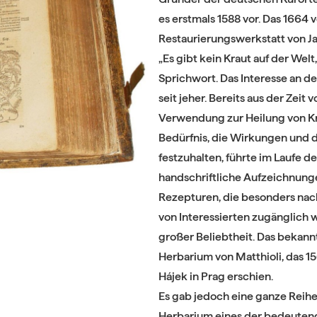
es erstmals 1588 vor. Das 1664 
Restaurierungswerkstatt von Ja
„Es gibt kein Kraut auf der Welt,
Sprichwort. Das Interesse an d
seit jeher. Bereits aus der Zei
Verwendung zur Heilung von Kr
Bedürfnis, die Wirkungen und 
festzuhalten, führte im Laufe 
handschriftliche Aufzeichnung
Rezepturen, die besonders nac
von Interessierten zugänglich w
großer Beliebtheit. Das bekannt
Herbarium von Matthioli, das 1
Hájek in Prag erschien.
Es gab jedoch eine ganze Reihe
Herbarium eines der bedeutends