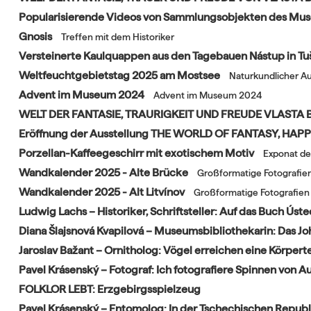
Popularisierende Videos von Sammlungsobjekten des Mu
Gnosis
Treffen mit dem Historiker
Versteinerte Kaulquappen aus den Tagebauen Nástup in T
Weltfeuchtgebietstag 2025 am Mostsee
Naturkundlicher A
Advent im Museum 2024
Advent im Museum 2024
WELT DER FANTASIE, TRAURIGKEIT UND FREUDE VLAST
Eröffnung der Ausstellung THE WORLD OF FANTASY, HA
Porzellan-Kaffeegeschirr mit exotischem Motiv
Exponat de
Wandkalender 2025 - Alte Brücke
Großformatige Fotografie
Wandkalender 2025 - Alt Litvínov
Großformatige Fotografien
Ludwig Lachs – Historiker, Schriftsteller: Auf das Buch Ús
Diana Šlajsnová Kvapilová – Museumsbibliothekarin: Das Jo
Jaroslav Bažant – Ornitholog: Vögel erreichen eine Körpert
Pavel Krásenský – Fotograf: Ich fotografiere Spinnen von 
FOLKLOR LEBT: Erzgebirgsspielzeug
Pavel Krásenský – Entomolog: In der Tschechischen Republ