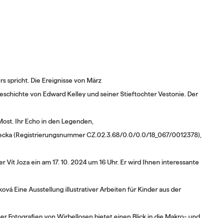
s spricht. Die Ereignisse von März
schichte von Edward Kelley und seiner Stieftochter Vestonie. Der
Most. Ihr Echo in den Legenden,
tecka (Registrierungsnummer CZ.02.3.68/0.0/0.0/18_067/0012378),
 Vít Joza ein am 17. 10. 2024 um 16 Uhr. Er wird Ihnen interessante
ová Eine Ausstellung illustrativer Arbeiten für Kinder aus der
ografien von Wirbellosen bietet einen Blick in die Makro- und