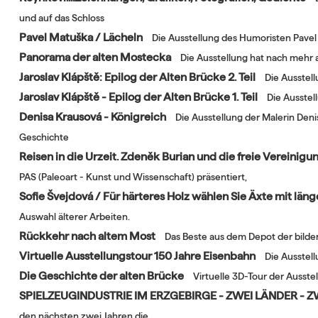
und auf das Schloss
Pavel Matuška / Lächeln
Die Ausstellung des Humoristen Pavel 
Panorama der alten Mostecka
Die Ausstellung hat nach mehr 
Jaroslav Klápště: Epilog der Alten Brücke 2. Teil
Die Ausstell
Jaroslav Klápště - Epilog der Alten Brücke 1. Teil
Die Ausstel
Denisa Krausová - Königreich
Die Ausstellung der Malerin Den
Geschichte
Reisen in die Urzeit. Zdeněk Burian und die freie Vereinig
PAS (Paleoart - Kunst und Wissenschaft) präsentiert,
Sofie Švejdová / Für härteres Holz wählen Sie Äxte mit län
Auswahl älterer Arbeiten.
Rückkehr nach altem Most
Das Beste aus dem Depot der bildende
Virtuelle Ausstellungstour 150 Jahre Eisenbahn
Die Ausstel
Die Geschichte der alten Brücke
Virtuelle 3D-Tour der Auss
SPIELZEUGINDUSTRIE IM ERZGEBIRGE - ZWEI LÄNDER - 
den nächsten zwei Jahren die