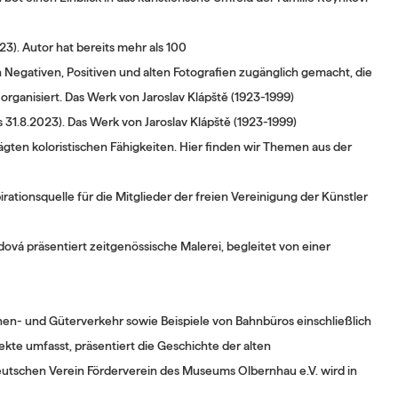
3). Autor hat bereits mehr als 100
 Negativen, Positiven und alten Fotografien zugänglich gemacht, die
 organisiert. Das Werk von Jaroslav Klápště (1923-1999)
is 31.8.2023). Das Werk von Jaroslav Klápště (1923-1999)
gten koloristischen Fähigkeiten. Hier finden wir Themen aus der
rationsquelle für die Mitglieder der freien Vereinigung der Künstler
dová präsentiert zeitgenössische Malerei, begleitet von einer
onen- und Güterverkehr sowie Beispiele von Bahnbüros einschließlich
e umfasst, präsentiert die Geschichte der alten
tschen Verein Förderverein des Museums Olbernhau e.V. wird in