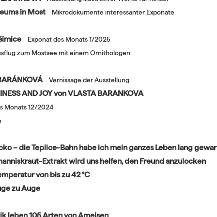
seums in Most
Mikrodokumente interessanter Exponate
ušimice
Exponat des Monats 1/2025
usflug zum Mostsee mit einem Ornithologen
A BARÁNKOVÁ
Vernissage der Ausstellung
PPINESS AND JOY von VLASTA BARANKOVA
s Monats 12/2024
n
tecko – die Teplice-Bahn habe ich mein ganzes Leben lang gewar
hanniskraut-Extrakt wird uns helfen, den Freund anzulocken
emperatur von bis zu 42 °C
Auge zu Auge
ik leben 105 Arten von Ameisen