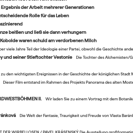
s Ergebnis der Arbeit mehrerer Generationen
ntscheidende Rolle für das Leben
aszinierend
anze beißen und ließ sie dann verhungern
sen Kobolde waren schuld am verdorbenen Milch
viele Jahre Teil der Ideologie einer Partei, obwohl die Geschichte ander
 und seiner Stieftochter Vestonie
Die Tochter des Alchemisten/Ge
t zu den wichtigsten Ereignissen in der Geschichte der königlichen Stadt 
Dieser Film entstand im Rahmen des Projekts Panorama des alten Mos
RDWESTBÖHMEN II.
Wir laden Sie zu einem Vortrag mit dem Botaniker
aránková
Die Welt der Fantasie, Traurigkeit und Freude von Vlasta Baránk
ER WIRBELLOSEN / PAVEL KRÁSENSKÝ Die Ausstellung großformatiger Fot