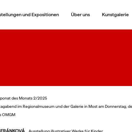
stellungen und Expositionen
Über uns
Kunstgalerie
ponat des Monats 2/2025
stagabend im Regionalmuseum und der Galerie in Most am Donnerstag, d
des OMGM
 BERÁNKOVÁ
Ausstellung illustrativer Werke für Kinder