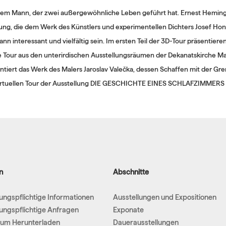
inem Mann, der zwei außergewöhnliche Leben geführt hat. Ernest Hemingw
ung, die dem Werk des Künstlers und experimentellen Dichters Josef Hon
ann interessant und vielfältig sein. Im ersten Teil der 3D-Tour präsentie
le Tour aus den unterirdischen Ausstellungsräumen der Dekanatskirche Ma
sentiert das Werk des Malers Jaroslav Valečka, dessen Schaffen mit der 
 virtuellen Tour der Ausstellung DIE GESCHICHTE EINES SCHLAFZIMMERS e
n
Abschnitte
hungspflichtige Informationen
Ausstellungen und Expositionen
hungspflichtige Anfragen
Exponate
um Herunterladen
Dauerausstellungen