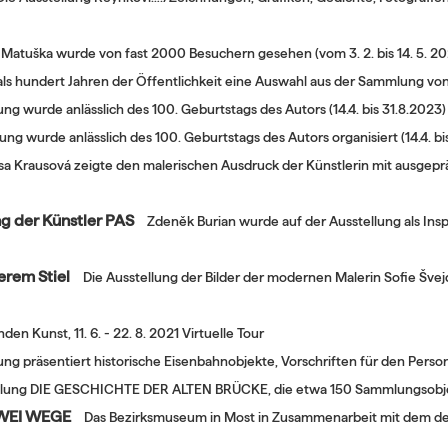
Matuška wurde von fast 2000 Besuchern gesehen (vom 3. 2. bis 14. 5. 202
als hundert Jahren der Öffentlichkeit eine Auswahl aus der Sammlung von
ung wurde anlässlich des 100. Geburtstags des Autors (14.4. bis 31.8.2023)
lung wurde anlässlich des 100. Geburtstags des Autors organisiert (14.4. b
isa Krausová zeigte den malerischen Ausdruck der Künstlerin mit ausgeprä
ung der Künstler PAS
Zdeněk Burian wurde auf der Ausstellung als Inspi
gerem Stiel
Die Ausstellung der Bilder der modernen Malerin Sofie Švej
n Kunst, 11. 6. - 22. 8. 2021 Virtuelle Tour
lung präsentiert historische Eisenbahnobjekte, Vorschriften für den Pers
tellung DIE GESCHICHTE DER ALTEN BRÜCKE, die etwa 150 Sammlungsobjekt
ZWEI WEGE
Das Bezirksmuseum in Most in Zusammenarbeit mit dem deu