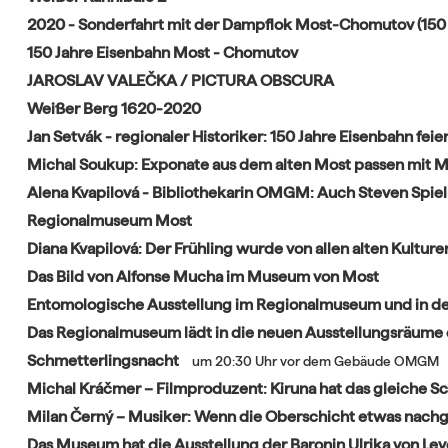
2020 - Sonderfahrt mit der Dampflok Most-Chomutov (150 
150 Jahre Eisenbahn Most - Chomutov
JAROSLAV VALEČKA / PICTURA OBSCURA
Weißer Berg 1620-2020
Jan Setvák - regionaler Historiker: 150 Jahre Eisenbahn feie
Michal Soukup: Exponate aus dem alten Most passen mit 
Alena Kvapilová - Bibliothekarin OMGM: Auch Steven Spiel
Regionalmuseum Most
Diana Kvapilová: Der Frühling wurde von allen alten Kulture
Das Bild von Alfonse Mucha im Museum von Most
Entomologische Ausstellung im Regionalmuseum und in der
Das Regionalmuseum lädt in die neuen Ausstellungsräume 
Schmetterlingsnacht
um 20:30 Uhr vor dem Gebäude OMGM
Michal Kráčmer – Filmproduzent: Kiruna hat das gleiche Sc
Milan Černý – Musiker: Wenn die Oberschicht etwas nach
Das Museum hat die Ausstellung der Baronin Ulrika von Le