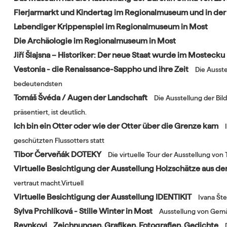
Flerjarmarkt und Kindertag im Regionalmuseum und in der
Lebendiger Krippenspiel im Regionalmuseum in Most
Die Archäologie im Regionalmuseum in Most
Jiří Šlajsna – Historiker: Der neue Staat wurde im Mostecku
Vestonia - die Renaissance-Sappho und ihre Zeit
Die Ausste
bedeutendsten
Tomáš Švéda / Augen der Landschaft
Die Ausstellung der Bi
präsentiert, ist deutlich.
Ich bin ein Otter oder wie der Otter über die Grenze kam
geschützten Flussotters statt
Tibor Červeňák DOTEKY
Die virtuelle Tour der Ausstellung vo
Virtuelle Besichtigung der Ausstellung Holzschätze aus d
vertraut macht.Virtuell
Virtuelle Besichtigung der Ausstellung IDENTIKIT
Ivana Šte
Sylva Prchlíková - Stille Winter in Most
Ausstellung von Gemäl
Reynkovi....Zeichnungen, Grafiken, Fotografien, Gedichte