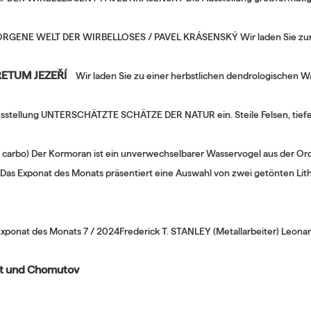
RGENE WELT DER WIRBELLOSES / PAVEL KRÁSENSKÝ Wir laden Sie zur Ver
ETUM JEZEŘÍ
Wir laden Sie zu einer herbstlichen dendrologischen 
Ausstellung UNTERSCHÄTZTE SCHÄTZE DER NATUR ein. Steile Felsen, tief
 carbo) Der Kormoran ist ein unverwechselbarer Wasservogel aus der Or
Das Exponat des Monats präsentiert eine Auswahl von zwei getönten Li
xponat des Monats 7 / 2024Frederick T. STANLEY (Metallarbeiter) Leon
st und Chomutov