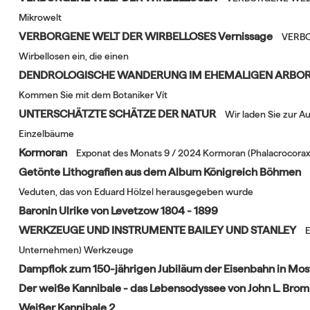
Mikrowelt
VERBORGENE WELT DER WIRBELLOSES Vernissage
VERBO
Wirbellosen ein, die einen
DENDROLOGISCHE WANDERUNG IM EHEMALIGEN ARBOR
Kommen Sie mit dem Botaniker Vít
UNTERSCHÄTZTE SCHÄTZE DER NATUR
Wir laden Sie zur 
Einzelbäume
Kormoran
Exponat des Monats 9 / 2024 Kormoran (Phalacrocorax
Getönte Lithografien aus dem Album Königreich Böhmen
Veduten, das von Eduard Hölzel herausgegeben wurde
Baronin Ulrike von Levetzow 1804 - 1899
WERKZEUGE UND INSTRUMENTE BAILEY UND STANLEY
E
Unternehmen) Werkzeuge
Dampflok zum 150-jährigen Jubiläum der Eisenbahn in Mo
Der weiße Kannibale - das Lebensodyssee von John L. Brom
Weißer Kannibale 2