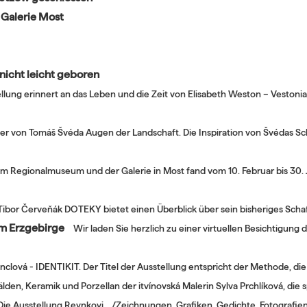
 Galerie Most
 nicht leicht geboren
llung erinnert an das Leben und die Zeit von Elisabeth Weston – Vestoni
lder von Tomáš Švéda Augen der Landschaft. Die Inspiration von Švédas Sc
Im Regionalmuseum und der Galerie in Most fand vom 10. Februar bis 30.
n Tibor Červeňák DOTEKY bietet einen Überblick über sein bisheriges Scha
em Erzgebirge
Wir laden Sie herzlich zu einer virtuellen Besichtigung 
nclová - IDENTIKIT. Der Titel der Ausstellung entspricht der Methode, die
den, Keramik und Porzellan der itvínovská Malerin Sylva Prchlíková, die 
Die Ausstellung Reynkovi…./Zeichnungen, Grafiken, Gedichte, Fotografien 