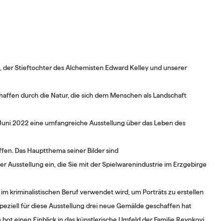
a, der Stieftochter des Alchemisten Edward Kelley und unserer
haffen durch die Natur, die sich dem Menschen als Landschaft
 Juni 2022 eine umfangreiche Ausstellung über das Leben des
ffen. Das Hauptthema seiner Bilder sind
der Ausstellung ein, die Sie mit der Spielwarenindustrie im Erzgebirge
 im kriminalistischen Beruf verwendet wird, um Porträts zu erstellen
speziell für diese Ausstellung drei neue Gemälde geschaffen hat
bot einen Einblick in das künstlerische Umfeld der Familie Reynkovi