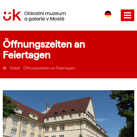
CS
EN
Öffnungszeiten an
Feiertagen
›
Detail
›
Öffnungszeiten an Feiertagen