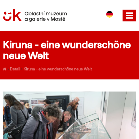
CS
EN
Kiruna - eine wunderschöne
neue Welt
›
Detail
›
Kiruna - eine wunderschöne neue Welt