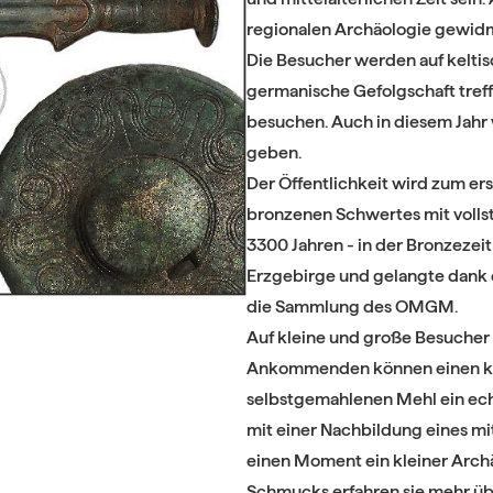
regionalen Archäologie gewid
Die Besucher werden auf kelti
germanische Gefolgschaft tref
besuchen. Auch in diesem Jahr 
geben.
Der Öffentlichkeit wird zum ers
bronzenen Schwertes mit volls
3300 Jahren - in der Bronzezei
Erzgebirge und gelangte dank 
die Sammlung des OMGM.
Auf kleine und große Besucher 
Ankommenden können einen ke
selbstgemahlenen Mehl ein ech
mit einer Nachbildung eines mi
einen Moment ein kleiner Arch
Schmucks erfahren sie mehr übe