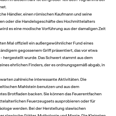
met.
sche Händler, einen römischen Kaufmann und seine
fen oder die Handelsgeschäfte des Hochmittelalters
wird es eine modische Vorführung aus der damaligen Zeit
ten Mal offiziell ein außergewöhnlicher Fund eines
tändigem gegossenem Griff präsentiert, das vor etwa
t - hergestellt wurde. Das Schwert stammt aus dem
eines ehrlichen Finders, der es ordnungsgemäß abgab, in
warten zahlreiche interessante Aktivitäten. Die
ltischen Mahlstein benutzen und aus dem
tes Brotfladen backen. Sie können das Feuerentfachen
ttelalterlichen Feuerzeugsets ausprobieren oder für
äologe werden. Bei der Herstellung slawischen
r slawische Götter, Mythologie und Magie. Die Kleinsten