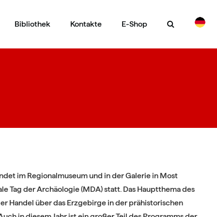
Bibliothek
Kontakte
E-Shop
CS
EN
findet im Regionalmuseum und in der Galerie in Most
nale Tag der Archäologie (MDA) statt. Das Hauptthema des
r Handel über das Erzgebirge in der prähistorischen
. Auch in diesem Jahr ist ein großer Teil des Programms der