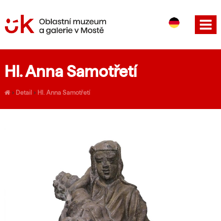
CS
EN
Hl. Anna Samotřetí
›
Detail
›
Hl. Anna Samotřetí