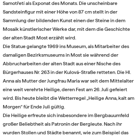
Samotřetí als Exponat des Monats. Die unscheinbare
Sandsteinfigur mit einer Höhe von 87 cm stellt in der
Sammlung der bildenden Kunst einen der Steine in dem
Mosaik künstlerischer Werke dar, mit dem die Geschichte
der alten Stadt Most erzählt wird.
Die Statue gelangte 1969 ins Museum, als Mitarbeiter des
damaligen Bezirksmuseums in Most sie während der
Abbrucharbeiten der alten Stadt aus einer Nische des
Bürgerhauses Nr. 263 in der Kulová-Straße retteten. Die Hl.
Anna als Mutter der Jungfrau Maria war seit dem Mittelalter
eine weit verehrte Heilige, deren Fest am 26. Juli gefeiert
wird. Bis heute bleibt die Wetterregel „Heilige Anna, kalt am
Morgen“ für Ende Juli gültig.
Die Heilige erfreute sich insbesondere im Bergbauumfeld
großer Beliebtheit als Patronin der Bergleute. Nach ihr
wurden Stollen und Städte benannt, wie zum Beispiel das