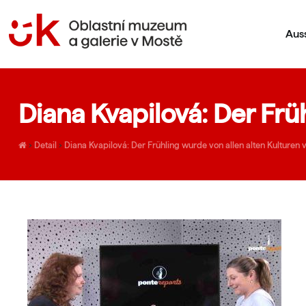
Aus
Diana Kvapilová: Der Frü
›
Detail
›
Diana Kvapilová: Der Frühling wurde von allen alten Kulturen 