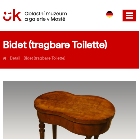
CS
EN
Bidet (tragbare Toilette)
›
Detail
›
Bidet (tragbare Toilette)