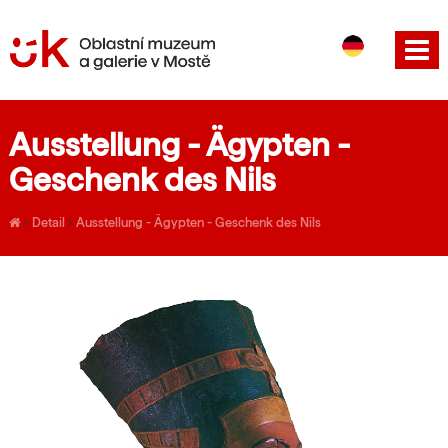
CS
EN
Ausstellung - Ägypten -
Geschenk des Nils
›
Detail
›
Ausstellung - Ägypten - Geschenk des Nils