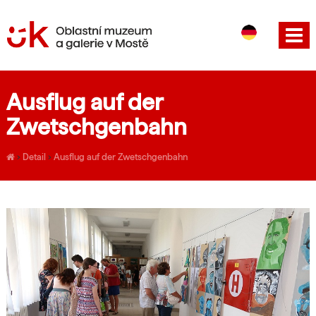
CS
EN
Ausflug auf der
Zwetschgenbahn
›
Detail
›
Ausflug auf der Zwetschgenbahn