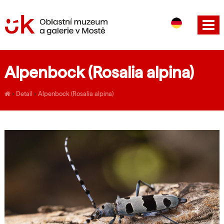
CS
EN
Alpenbock (Rosalia alpina)
›
Detail
›
Alpenbock (Rosalia alpina)