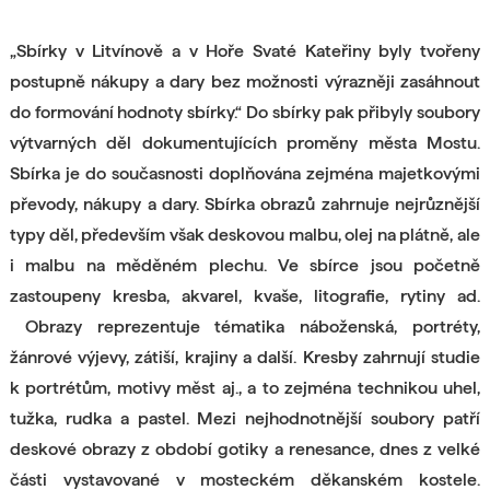
„Sbírky v Litvínově a v Hoře Svaté Kateřiny byly tvořeny
postupně nákupy a dary bez možnosti výrazněji zasáhnout
do formování hodnoty sbírky.“ Do sbírky pak přibyly soubory
výtvarných děl dokumentujících proměny města Mostu.
Sbírka je do současnosti doplňována zejména majetkovými
převody, nákupy a dary. Sbírka obrazů zahrnuje nejrůznější
typy děl, především však deskovou malbu, olej na plátně, ale
i malbu na měděném plechu. Ve sbírce jsou početně
zastoupeny kresba, akvarel, kvaše, litografie, rytiny ad.
Obrazy reprezentuje tématika náboženská, portréty,
žánrové výjevy, zátiší, krajiny a další. Kresby zahrnují studie
k portrétům, motivy měst aj., a to zejména technikou uhel,
tužka, rudka a pastel. Mezi nejhodnotnější soubory patří
deskové obrazy z období gotiky a renesance, dnes z velké
části vystavované v mosteckém děkanském kostele.