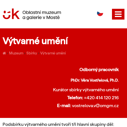
DE
EN
Výtvarné umění
›
Muzeum
›
Sbírky
›
Výtvarné umění
Odborný pracovník
PhDr. Věra Vostřelová, Ph.D.
Kurátor sbírky výtvarného umění
Telefon:
+420 414 120 216
E-mail:
vostrelova.v
omgm.cz
Podsbírku výtvarného umění tvoří tři hlavní skupiny děl: