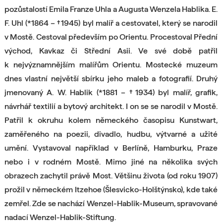
pozůstalostí Emila Franze Uhla a Augusta Wenzela Hablika. E.
F. Uhl (*1864 – †1945) byl malíř a cestovatel, který se narodil
v Mostě. Cestoval především po Orientu. Procestoval Přední
východ, Kavkaz či Střední Asii. Ve své době patřil
k nejvýznamnějším malířům Orientu. Mostecké muzeum
dnes vlastní největší sbírku jeho maleb a fotografií. Druhý
jmenovaný A. W. Hablik (*1881 – †1934) byl malíř, grafik,
návrhář textilií a bytový architekt. I on se se narodil v Mostě.
Patřil k okruhu kolem německého časopisu Kunstwart,
zaměřeného na poezii, divadlo, hudbu, výtvarné a užité
umění. Vystavoval například v Berlíně, Hamburku, Praze
nebo i v rodném Mostě. Mimo jiné na několika svých
obrazech zachytil právě Most. Většinu života (od roku 1907)
prožil v německém Itzehoe (Šlesvicko-Holštýnsko), kde také
zemřel. Zde se nachází Wenzel-Hablik-Museum, spravované
nadací Wenzel-Hablik-Stiftung.