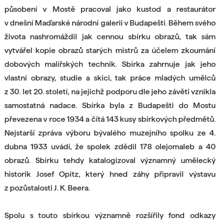
působení v Mostě pracoval jako kustod a restaurátor
v dnešní Maďarské národní galerii v Budapešti. Během svého
života nashromáždil jak cennou sbírku obrazů, tak sám
vytvářel kopie obrazů starých mistrů za účelem zkoumání
dobových malířských technik. Sbírka zahrnuje jak jeho
vlastní obrazy, studie a skici, tak práce mladých umělců
z 30. let 20. století, na jejichž podporu dle jeho závěti vznikla
samostatná nadace. Sbírka byla z Budapešti do Mostu
převezena v roce 1934 a čítá 143 kusy sbírkových předmětů.
Nejstarší zpráva výboru bývalého muzejního spolku ze 4.
dubna 1933 uvádí, že spolek zdědil 178 olejomaleb a 40
obrazů. Sbírku tehdy katalogizoval významný umělecký
historik Josef Opitz, který hned záhy připravil výstavu
z pozůstalosti J. K. Beera.
Spolu s touto sbírkou významně rozšířily fond odkazy