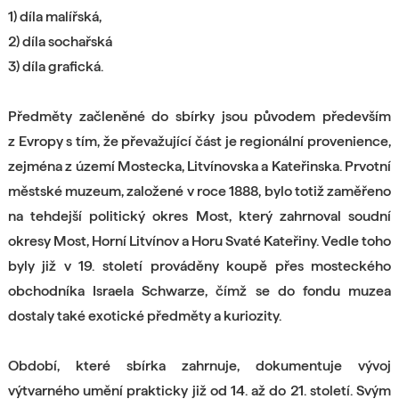
1) díla malířská,
2) díla sochařská
3) díla grafická.
Předměty začleněné do sbírky jsou původem především
z Evropy s tím, že převažující část je regionální provenience,
zejména z území Mostecka, Litvínovska a Kateřinska. Prvotní
městské muzeum, založené v roce 1888, bylo totiž zaměřeno
na tehdejší politický okres Most, který zahrnoval soudní
okresy Most, Horní Litvínov a Horu Svaté Kateřiny. Vedle toho
byly již v 19. století prováděny koupě přes mosteckého
obchodníka Israela Schwarze, čímž se do fondu muzea
dostaly také exotické předměty a kuriozity.
Období, které sbírka zahrnuje, dokumentuje vývoj
výtvarného umění prakticky již od 14. až do 21. století. Svým