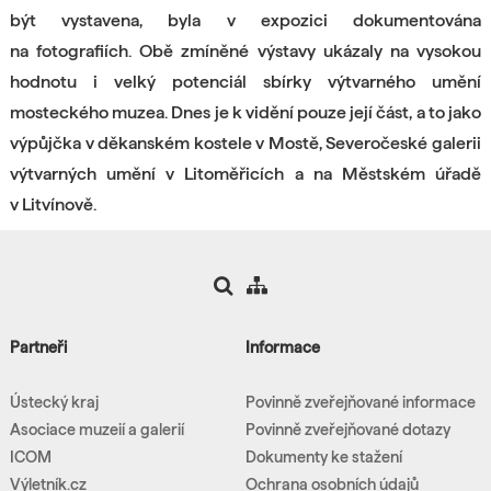
být vystavena, byla v expozici dokumentována
na fotografiích. Obě zmíněné výstavy ukázaly na vysokou
hodnotu i velký potenciál sbírky výtvarného umění
mosteckého muzea. Dnes je k vidění pouze její část, a to jako
výpůjčka v děkanském kostele v Mostě, Severočeské galerii
výtvarných umění v Litoměřicích a na Městském úřadě
v Litvínově.
Partneři
Informace
Ústecký kraj
Povinně zveřejňované informace
Asociace muzeií a galerií
Povinně zveřejňované dotazy
ICOM
Dokumenty ke stažení
Výletník.cz
Ochrana osobních údajů