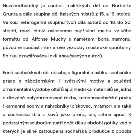
Nezanedbatelný je soubor malířských děl od Norberta
Grunta a dále skupina děl italských mistrů z 15. a 16. století.
Velkou heterogenní skupinu tvoří díla autorů od 18. do 20.
století, mezi nimiž nalezneme například malbu velkého
formátu od Alfonse Muchy s námětem boha mamonu,
původně součást interiérové výzdoby mostecké spořitelny.
Sbírka je rozšiřována i o díla současných autorů.
Fond sochařských děl obsahuje figurální plastiku, sochařské
práce s náboženskými i světskými motivy a součásti
ornamentální výzdoby oltářů aj. Z hlediska materiálů se jedná
o dřevěné polychromované řezby, kamenosochařské prvky
i kamenné sochy a náhrobníky (pískovec, mramor), ale také
o sochařská díla z kovů jako bronz, cín, slitina apod. K
podstatným souborům patří opět díla z období gotiky, vedle
kterých je silně zastoupena sochařská produkce z období