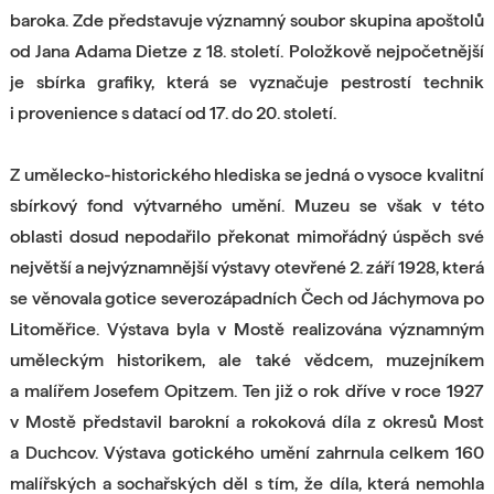
baroka. Zde představuje významný soubor skupina apoštolů
od Jana Adama Dietze z 18. století. Položkově nejpočetnější
je sbírka grafiky, která se vyznačuje pestrostí technik
i provenience s datací od 17. do 20. století.
Z umělecko-historického hlediska se jedná o vysoce kvalitní
sbírkový fond výtvarného umění. Muzeu se však v této
oblasti dosud nepodařilo překonat mimořádný úspěch své
největší a nejvýznamnější výstavy otevřené 2. září 1928, která
se věnovala gotice severozápadních Čech od Jáchymova po
Litoměřice. Výstava byla v Mostě realizována významným
uměleckým historikem, ale také vědcem, muzejníkem
a malířem Josefem Opitzem. Ten již o rok dříve v roce 1927
v Mostě představil barokní a rokoková díla z okresů Most
a Duchcov. Výstava gotického umění zahrnula celkem 160
malířských a sochařských děl s tím, že díla, která nemohla