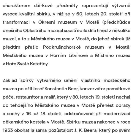
charakterem sbírkové předměty reprezentují výtvarně
vysoce kvalitní sbírku, v níž se v 60. letech 20. století při
transformaci v Okresní muzeum v Mostě (předchůdce
dnešního Oblastního muzea) soustředila díla hned z několika
muzeí, a to z Městského muzea v Mostě, do jehož sbírek již
předtím přešlo Podkrušnohorské muzeum v Mostě,
Městského muzea v Horním Litvínově a Místního muzea
v Hoře Svaté Kateřiny.
Základ sbírky výtvarného umění vlastního mosteckého
muzea položil Josef Konstantin Beer, konzervátor památkové
péče, restaurátor a malíř, který v 80. letech 19. století nechal
do tehdejšího Městského muzea v Mostě přenést obrazy
a sochy z 16. až 18. století, odstraňované při modernizaci
děkanského kostela v Mostě. Sbírku muzea nakonec v roce
1933 obohatila sama pozůstalost J. K. Beera, který po svém