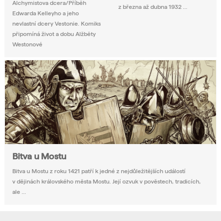
Alchymistova dcera/Příběh
z března až dubna 1932 ...
Edwarda Kelleyho a jeho
nevlastní dcery Vestonie. Komiks
připomíná život a dobu Alžběty
Westonové
Bitva u Mostu
Bitva u Mostu z roku 1421 patří k jedné z nejdůležitějších událostí
v dějinách královského města Mostu. Její ozvuk v pověstech, tradicích,
ale ...