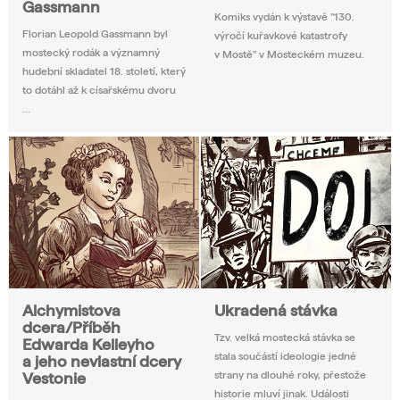
Gassmann
Komiks vydán k výstavě "130.
Florian Leopold Gassmann byl
výročí kuřavkové katastrofy
mostecký rodák a významný
v Mostě" v Mosteckém muzeu.
hudební skladatel 18. století, který
to dotáhl až k císařskému dvoru
...
Alchymistova
Ukradená stávka
dcera/Příběh
Tzv. velká mostecká stávka se
Edwarda Kelleyho
stala součástí ideologie jedné
a jeho nevlastní dcery
strany na dlouhé roky, přestože
Vestonie
historie mluví jinak. Události