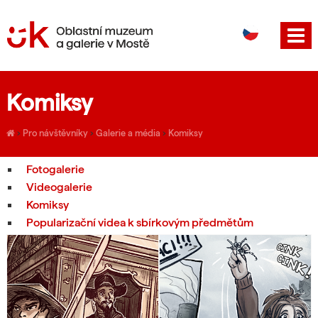
DE
EN
Komiksy
›
Pro návštěvníky
›
Galerie a média
›
Komiksy
Fotogalerie
Videogalerie
Komiksy
Popularizační videa k sbírkovým předmětům