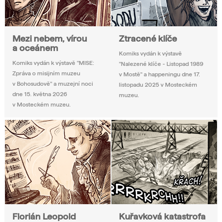
Mezi nebem, vírou
Ztracené klíče
a oceánem
Komiks vydán k výstavě
Komiks vydán k výstavě "MISE:
"Nalezené klíče - Listopad 1989
Zpráva o misijním muzeu
v Mostě" a happeningu dne 17.
v Bohosudově" a muzejní noci
listopadu 2025 v Mosteckém
dne 15. května 2026
muzeu.
v Mosteckém muzeu.
Florián Leopold
Kuřavková katastrofa