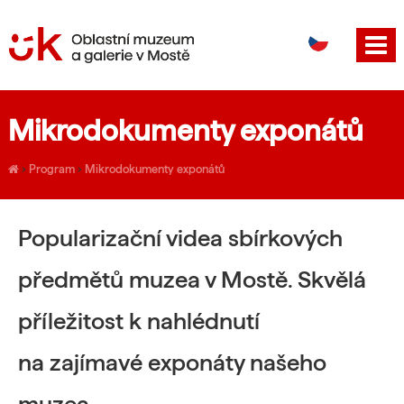
DE
EN
Mikrodokumenty exponátů
›
Program
›
Mikrodokumenty exponátů
Popularizační videa sbírkových
předmětů muzea v Mostě. Skvělá
příležitost k nahlédnutí
na zajímavé exponáty našeho
muzea.