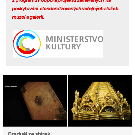
z programu
Podpora projektů zaměřených na
poskytování standardizovaných veřejných služeb
muzeí a galerií.
Graduál ze sbírek