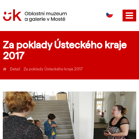
DE
EN
Za poklady Ústeckého kraje
2017
›
Detail
›
Za poklady Ústeckého kraje 2017