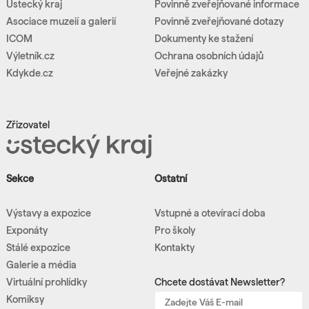
Ústecký kraj
Povinně zveřejňované informace
Asociace muzeií a galerií
Povinně zveřejňované dotazy
ICOM
Dokumenty ke stažení
Výletník.cz
Ochrana osobních údajů
Kdykde.cz
Veřejné zakázky
Zřizovatel
Sekce
Ostatní
Výstavy a expozice
Vstupné a otevírací doba
Exponáty
Pro školy
Stálé expozice
Kontakty
Galerie a média
Virtuální prohlídky
Chcete dostávat Newsletter?
Komiksy