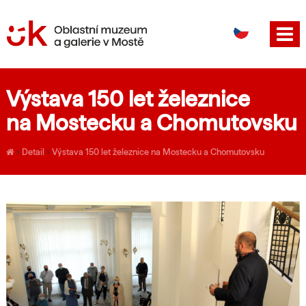
DE
EN
Výstava 150 let železnice
na Mostecku a Chomutovsku
›
Detail
›
Výstava 150 let železnice na Mostecku a Chomutovsku