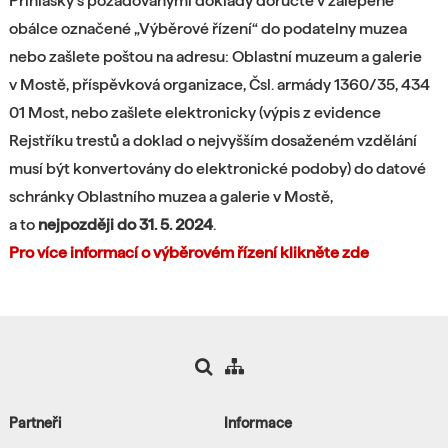
Přihlášky s požadovanými doklady doručte v zalepené
obálce označené „Výběrové řízení“ do podatelny muzea
nebo zašlete poštou na adresu: Oblastní muzeum a galerie
v Mostě, příspěvková organizace, Čsl. armády 1360/35, 434
01 Most, nebo zašlete elektronicky (výpis z evidence
Rejstříku trestů a doklad o nejvyšším dosaženém vzdělání
musí být konvertovány do elektronické podoby) do datové
schránky Oblastního muzea a galerie v Mostě,
a to
nejpozději do 31. 5. 2024
.
Pro více informací o výběrovém řízení klikněte zde
Partneři
Informace