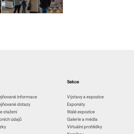
Sekce
ejňované informace
Výstavy a expozice
ejňované dotazy
Exponáty
e stažení
Stálé expozice
bních údajů
Galerie a média
zky
Virtuální prohlídky