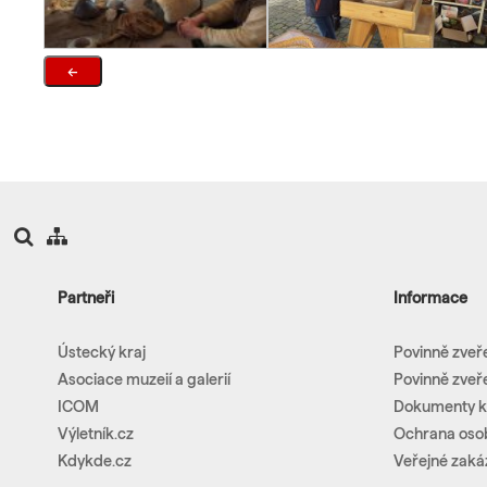
←
Partneři
Informace
Ústecký kraj
Povinně zveř
Asociace muzeií a galerií
Povinně zveř
ICOM
Dokumenty k
Výletník.cz
Ochrana oso
Kdykde.cz
Veřejné zaká