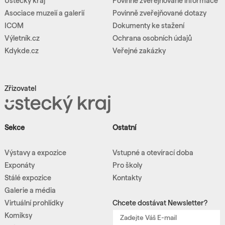
Ústecký kraj
Povinně zveřejňované informace
Asociace muzeií a galerií
Povinně zveřejňované dotazy
ICOM
Dokumenty ke stažení
Výletník.cz
Ochrana osobních údajů
Kdykde.cz
Veřejné zakázky
Zřizovatel
Sekce
Ostatní
Výstavy a expozice
Vstupné a otevírací doba
Exponáty
Pro školy
Stálé expozice
Kontakty
Galerie a média
Virtuální prohlídky
Chcete dostávat Newsletter?
Komiksy