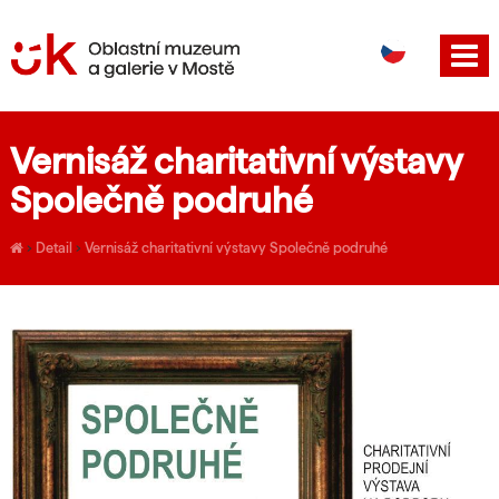
DE
EN
Vernisáž charitativní výstavy
Společně podruhé
›
Detail
›
Vernisáž charitativní výstavy Společně podruhé