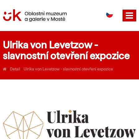
DE
EN
Ulrika von Levetzow -
slavnostní otevření expozice
›
Detail
›
Ulrika von Levetzow - slavnostní otevření expozice