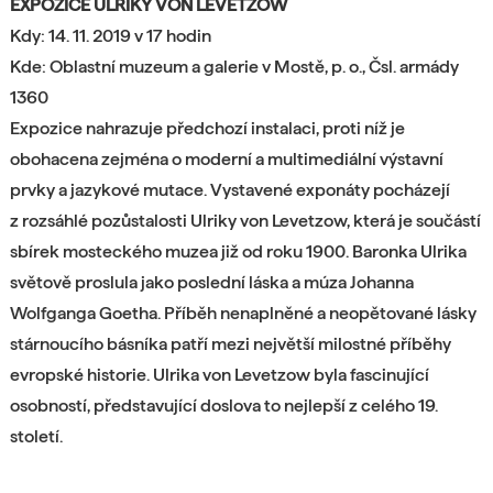
EXPOZICE ULRIKY VON LEVETZOW
Kdy: 14. 11. 2019 v 17 hodin
Kde: Oblastní muzeum a galerie v Mostě, p. o., Čsl. armády
1360
Expozice nahrazuje předchozí instalaci, proti níž je
obohacena zejména o moderní a multimediální výstavní
prvky a jazykové mutace. Vystavené exponáty pocházejí
z rozsáhlé pozůstalosti Ulriky von Levetzow, která je součástí
sbírek mosteckého muzea již od roku 1900. Baronka Ulrika
světově proslula jako poslední láska a múza Johanna
Wolfganga Goetha. Příběh nenaplněné a neopětované lásky
stárnoucího básníka patří mezi největší milostné příběhy
evropské historie. Ulrika von Levetzow byla fascinující
osobností, představující doslova to nejlepší z celého 19.
století.