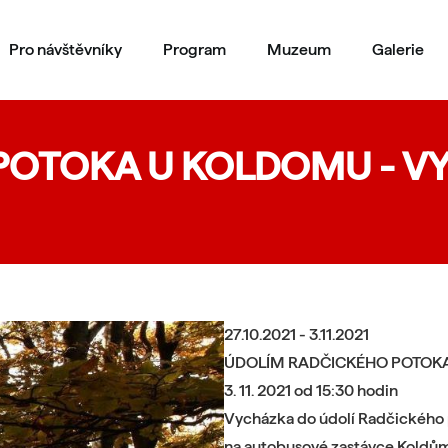
Pro návštěvníky
Program
Muzeum
Galerie
POTOKA U KOLDOMU - V
27.10.2021 - 3.11.2021
ÚDOLÍM RADČICKÉHO POTOK
3. 11. 2021 od 15:30 hodin
Vycházka do údolí Radčického p
na autobusové zastávce Koldům, 