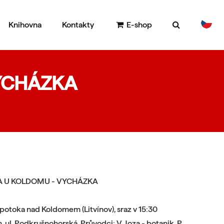
Knihovna
Kontakty
E-shop
DE
EN
YCHÁZKA
A U KOLDOMU - VYCHÁZKA
otoka nad Koldomem (Litvínov), sraz v 15:30
ul. Podkrušnohorská. Průvodci: V. Joza - botanik, P.