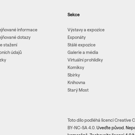
Sekce
ejňované informace
Výstavy a expozice
ejňované dotazy
Exponáty
e stažení
Stálé expozice
bních údajů
Galerie a média
zky
Virtuální prohlídky
Komiksy
Sbírky
Knihovna
Starý Most
Toto dílo podléhá licenci Creativ
BY-NC-SA 4.0.
Uveďte původ. Nepou