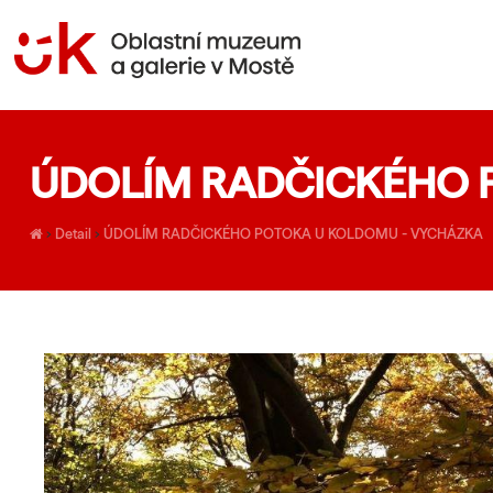
ÚDOLÍM RADČICKÉHO 
›
Detail
›
ÚDOLÍM RADČICKÉHO POTOKA U KOLDOMU - VYCHÁZKA