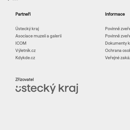
Partneři
Informace
Ústecký kraj
Povinně zveř
Asociace muzeií a galerií
Povinně zveř
ICOM
Dokumenty k
Výletník.cz
Ochrana oso
Kdykde.cz
Veřejné zaká
Zřizovatel