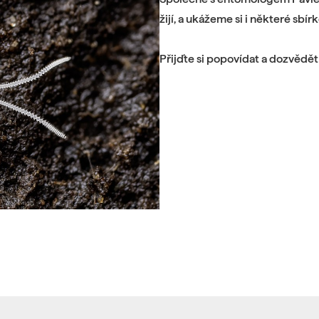
žijí, a ukážeme si i některé sbí
Přijďte si popovídat a dozvědět