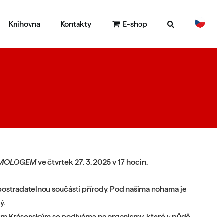
Knihovna
Kontakty
E-shop
DE
EN
OMOLOGEM
ve čtvrtek 27. 3. 2025 v 17 hodin.
epostradatelnou součástí přírody. Pod našima nohama je
ý.
m Krásenským se podíváme na organismy, které v půdě