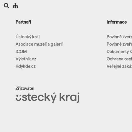
Partneři
Informace
Ústecký kraj
Povinně zveř
Asociace muzeií a galerií
Povinně zveř
ICOM
Dokumenty k
Výletník.cz
Ochrana oso
Kdykde.cz
Veřejné zaká
Zřizovatel