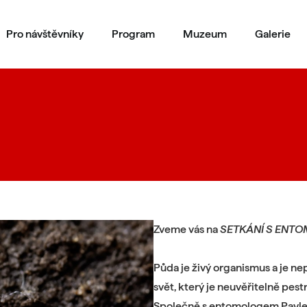
Pro návštěvníky
Program
Muzeum
Galerie
Zveme vás na
SETKÁNÍ S ENT
Půda je živý organismus a je n
svět, který je neuvěřitelně pestr
Společně s entomologem Pavle