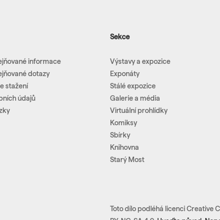
Sekce
ejňované informace
Výstavy a expozice
ejňované dotazy
Exponáty
e stažení
Stálé expozice
bních údajů
Galerie a média
zky
Virtuální prohlídky
Komiksy
Sbírky
Knihovna
Starý Most
Toto dílo podléhá licenci Creativ