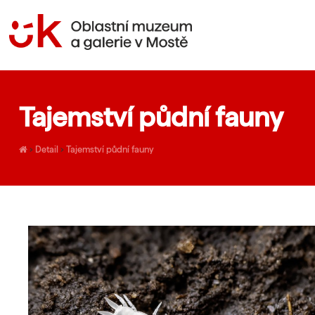
Tajemství půdní fauny
›
Detail
›
Tajemství půdní fauny