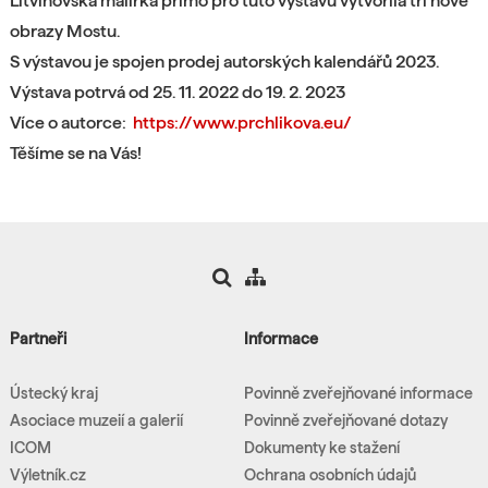
Litvínovská malířka přímo pro tuto výstavu
vytvořila tři nové
obrazy Mostu.
S výstavou je spojen prodej
autorských kalendářů 2023.
Výstava potrvá od 25. 11. 2022 do 19. 2. 2023
Více o autorce:
https://www.prchlikova.eu/
Těšíme se na Vás!
Partneři
Informace
Ústecký kraj
Povinně zveřejňované informace
Asociace muzeií a galerií
Povinně zveřejňované dotazy
ICOM
Dokumenty ke stažení
Výletník.cz
Ochrana osobních údajů