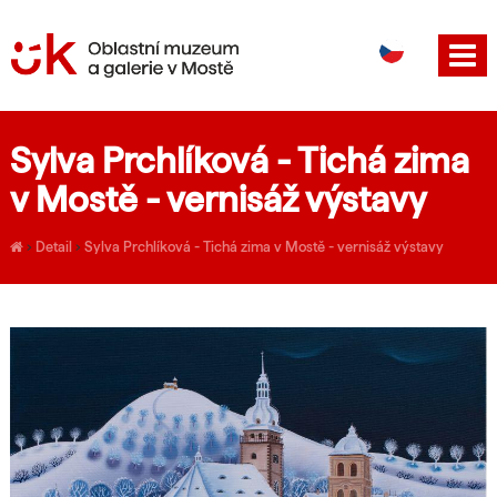
DE
EN
Sylva Prchlíková - Tichá zima
v Mostě - vernisáž výstavy
›
Detail
›
Sylva Prchlíková - Tichá zima v Mostě - vernisáž výstavy