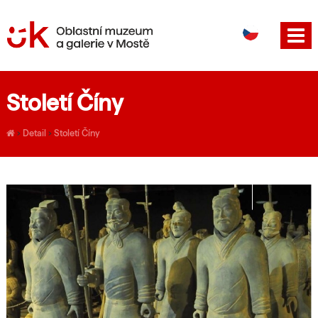
DE
EN
Století Číny
›
Detail
›
Století Číny