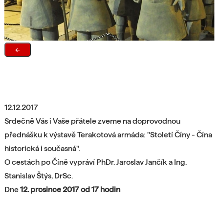
←
12.12.2017
Srdečně Vás i Vaše přátele zveme na d
oprovodnou
přednášku k výstavě Terakotová armáda: "Století Číny -
Čína
historická i současná".
O cestách po Číně vypráví PhDr. Jaroslav Jančík a Ing.
Stanislav Štýs, DrSc.
Dne
12. prosince 2017 od 17 hodin