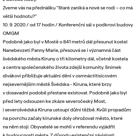
Zveme vás na přednášku "Staré zaniká a nové se rodí – co má
větší hodnotu?"
10. 9. 2020 / od 17 hodin / Konferenční sál v podkroví budovy
OMGM
Podobně jako byl v Mostě o 841 metrů dál přesunut kostel
Nanebevzetí Panny Marie, přesouvá se i významná část
švédského města Kiruny o tři kilometry dál, včetně kostela
a centra společenského života zdejší komunity. Snímek
divákovi přibližuje aktuální dění v osmnáctitisícovém
nejsevernějším městě Švédska - Kiruna, které brzy
v dosavadní podobě přestane existovat. Podobně jako byl
před lety odsouzen ke zkáze severočeský Most,
i severošvédská Kiruna ustoupí důlní těžbě. Kvůli propadům
na povrchu začaly kirunské doly ohrožovat město, které
na něm stojí. Obyvatelé se mohli v referendu vyjádřit
k budoucnosti města. Z důvodu existenční závislosti