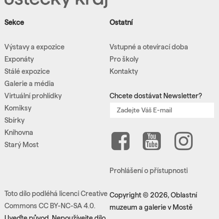
Sekce
Ostatní
Výstavy a expozice
Vstupné a otevírací doba
Exponáty
Pro školy
Stálé expozice
Kontakty
Galerie a média
Virtuální prohlídky
Chcete dostávat Newsletter?
Komiksy
Sbírky
Knihovna
Starý Most
Prohlášení o přístupnosti
Toto dílo podléhá licenci Creative
Copyright © 2026, Oblastní
Commons CC BY-NC-SA 4.0.
muzeum a galerie v Mostě
Uveďte původ. Nepoužívejte dílo