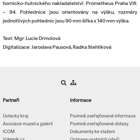
hornicko-hutnického nakladatelství: Prometheus Praha VIII.
– 94. Pohlednice jsou orientovány na výšku, rozměry
jednotlivých pohlednic jsou 90 mm šířka x 140 mm výška.
Text: Mgr. Lucie Drmolová
Digitalizace: Jaroslava Pausová, Radka Stehlíková
Partneři
Informace
Ústecký kraj
Povinně zveřejňované informace
Asociace muzeií a galerií
Povinně zveřejňované dotazy
ICOM
Dokumenty ke stažení
Výletník.cz
Ochrana osobních údajů