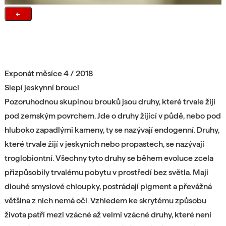
←
Exponát měsíce 4 / 2018
Slepí jeskynní brouci
Pozoruhodnou skupinou brouků jsou druhy, které trvale žijí
pod zemským povrchem. Jde o druhy žijící v půdě, nebo pod
hluboko zapadlými kameny, ty se nazývají endogenní. Druhy,
které trvale žijí v jeskyních nebo propastech, se nazývají
troglobiontní. Všechny tyto druhy se během evoluce zcela
přizpůsobily trvalému pobytu v prostředí bez světla. Mají
dlouhé smyslové chloupky, postrádají pigment a převážná
většina z nich nemá oči. Vzhledem ke skrytému způsobu
života patří mezi vzácné až velmi vzácné druhy, které není