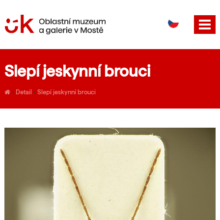
DE
EN
Slepí jeskynní brouci
›
Detail
›
Slepí jeskynní brouci