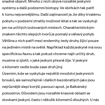
snadné objevit. Mnoho z nich obývá rozsáhlé jeskynní
systémy a další podzemní biotopy. Ve sbírkách tak patří
k tomu nejcennějšímu. Další zajímavostí je, že díky trvalému
pobytu v podzemí ztratily možnost létat a tak se vyskytují
jen na určitých izolovaných místech. Charakteristickým
znakem těchto slepých tvorů je pomalý a váhavý pohyb.
Většina z nich patří mezi endemity, tedy druhy žijící pouze
na jediném místě na světě. Například každá jeskyně má svou
specifickou faunu a tak pokud chceme najít určitý druh,
musíme si zjistit, v jaké jeskyni přesně žije. V jeskyni
o kilometr vedle bude zase druh jiný.
Územím, kde se vyskytuje největší množství jeskynních
brouků, ale samozřejmě i dalších bezobratlých jako jsou
nejrůznější slepí korýši, pavouci apod., je Balkánský
poloostrov. Důvodem jsou rozsáhlé krasové oblasti se
stovkami jeskyní, často i několik kilometrů dlouhých. U nás