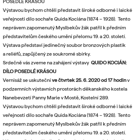
POSEDLÉ KRÁSOU
Výstavou bychom chtěli představit široké odborné i laické
veřejnosti dílo sochaře Quida Kociána (1874 – 1928). Tento
neprávem zapomenutý Myslbekův žák patřil k předním
představitelům českého umění přelomu 19. a 20. století.
Výstava představí jedinečný soubor bronzových plastik
a reliéfů, zapůjčený ze soukromé sbírky.
Srdečně vás zveme
na zahájení výstavy
QUIDO KOCIÁN:
DÍLO POSEDLÉ KRÁSOU
Vernisáž se uskuteční
ve čtvrtek 25. 6. 2020 od 17 hodin
v
podzemních výstavních prostorách děkanského kostela
Nanebevzetí Panny Marie v Mostě, Kostelní 289.
Výstavou bychom chtěli představit široké odborné i laické
veřejnosti dílo sochaře Quida Kociána (1874 – 1928). Tento
neprávem zapomenutý Myslbekův žák patřil k předním
představitelům českého umění přelomu 19. a 20. století.