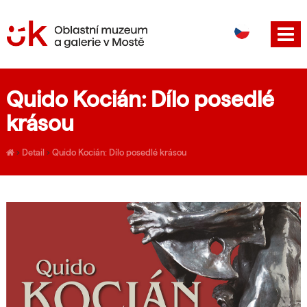
DE
EN
Quido Kocián: Dílo posedlé
krásou
›
Detail
›
Quido Kocián: Dílo posedlé krásou