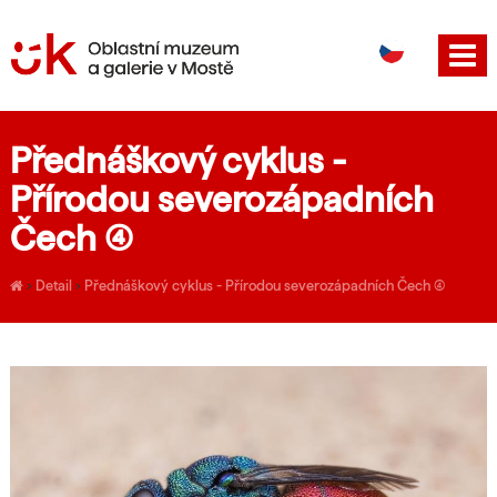
DE
EN
Přednáškový cyklus -
Přírodou severozápadních
Čech (4)
›
Detail
›
Přednáškový cyklus - Přírodou severozápadních Čech (4)