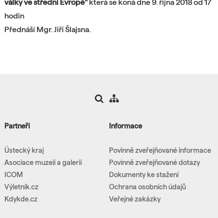
války ve střední Evropě"
která se koná
dne
9. října 2018 od 17
hodin
Přednáší Mgr. Jiří Šlajsna.
Partneři
Informace
Ústecký kraj
Povinně zveřejňované informace
Asociace muzeií a galerií
Povinně zveřejňované dotazy
ICOM
Dokumenty ke stažení
Výletník.cz
Ochrana osobních údajů
Kdykde.cz
Veřejné zakázky