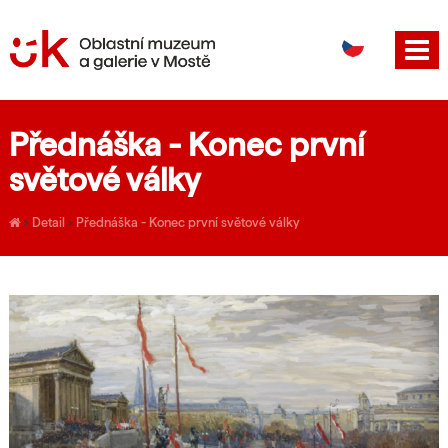
DE
EN
Přednáška - Konec první
světové války
›
Detail
›
Přednáška - Konec první světové války