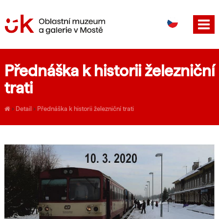
DE
EN
Přednáška k historii železniční
trati
›
Detail
›
Přednáška k historii železniční trati