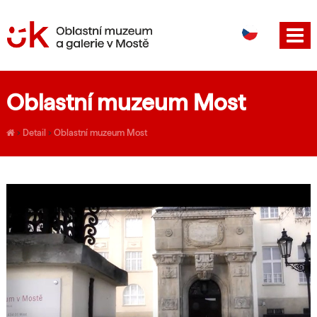
DE
EN
Oblastní muzeum Most
›
Detail
›
Oblastní muzeum Most