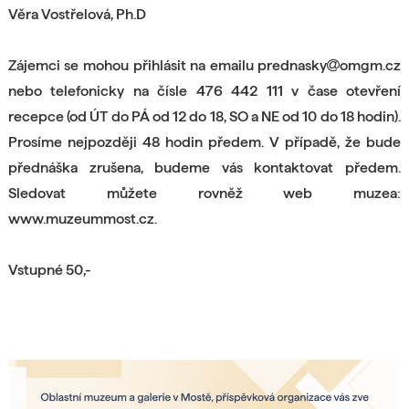
Věra Vostřelová, Ph.D
Zájemci se mohou přihlásit na emailu prednasky
omgm.cz
nebo telefonicky na čísle 476 442 111 v čase otevření
recepce (od ÚT do PÁ od 12 do 18, SO a NE od 10 do 18 hodin).
Prosíme nejpozději 48 hodin předem. V případě, že bude
přednáška zrušena, budeme vás kontaktovat předem.
Sledovat můžete rovněž web muzea:
www.muzeummost.cz.
Vstupné 50,-