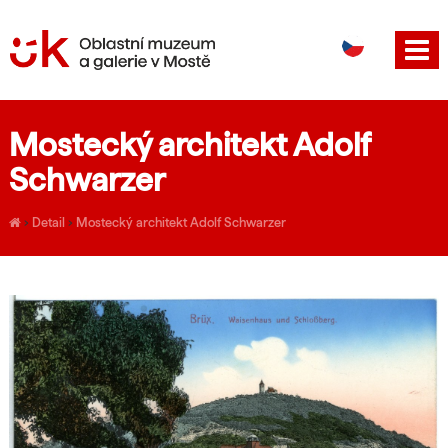
DE
EN
Mostecký architekt Adolf
Schwarzer
›
Detail
›
Mostecký architekt Adolf Schwarzer