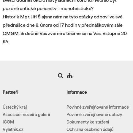
světci dodnes okolo hlavy sluneční korónu? Mohlo být
pozdně antické pohanství i monoteistické?
Historik Mgr. Jiří Šlajsna nám na tyto otázky odpoví ve své
přednášce dne 8. února od 17 hodin v přednáškovém sále
OMGM. Srdečně Vás zveme a těšíme se na Vás. Vstupné 20
Kč.
Partneři
Informace
Ústecký kraj
Povinně zveřejňované informace
Asociace muzeií a galerií
Povinně zveřejňované dotazy
ICOM
Dokumenty ke stažení
Výletník.cz
Ochrana osobních údajů