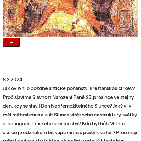
←
8.2.2024
Jak ovlivnilo pozdně antické pohanství křesťanskou církev?
Proč slavíme Slavnost Narození Páně 25. prosince ve stejný
den, kdy se slavil Den Nepřemožitelného Slunce? Jaký vliv
měl mithraismus a kult Slunce vítězného na struktury, svátky
a ikonografii římského křesťanství? Kdo byl bůh Mithra
a proč je odznakem biskupa mitra a pastýřská hůl? Proč mají