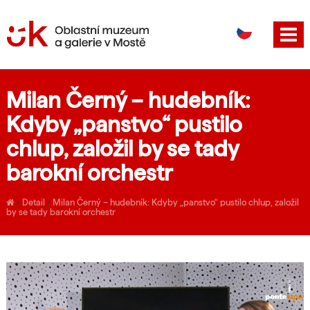
DE
EN
Milan Černý – hudebník:
Kdyby „panstvo“ pustilo
chlup, založil by se tady
barokní orchestr
›
Detail
›
Milan Černý – hudebník: Kdyby „panstvo“ pustilo chlup, založil
by se tady barokní orchestr