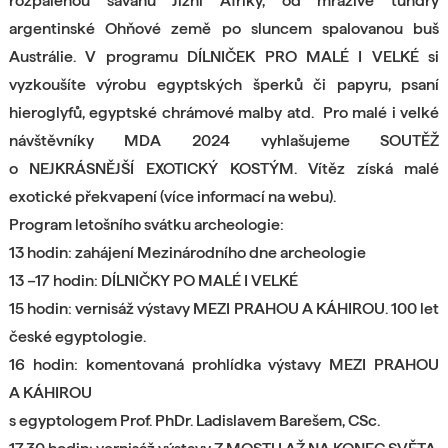
rozpálenou savanu Jižní Afriky, od mrazivé tundry
argentinské Ohňové země po sluncem spalovanou buš
Austrálie. V programu DÍLNIČEK PRO MALÉ I VELKÉ si
vyzkoušíte výrobu egyptských šperků či papyru, psaní
hieroglyfů, egyptské chrámové malby atd. Pro malé i velké
návštěvníky MDA 2024 vyhlašujeme SOUTĚŽ
o NEJKRÁSNĚJŠÍ EXOTICKÝ KOSTÝM. Vítěz získá malé
exotické překvapení (více informací na webu).
Program letošního svátku archeologie:
13 hodin: zahájení Mezinárodního dne archeologie
13 –17 hodin: DÍLNIČKY PO MALÉ I VELKÉ
15 hodin: vernisáž výstavy MEZI PRAHOU A KÁHIROU. 100 let
české egyptologie.
16 hodin: komentovaná prohlídka výstavy MEZI PRAHOU
A KÁHIROU
s egyptologem Prof. PhDr. Ladislavem Barešem, CSc.