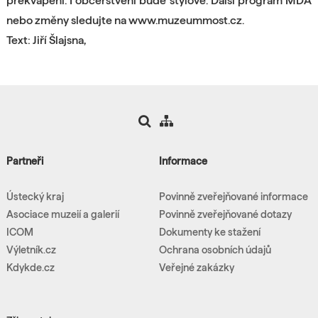
překvapení. I občerstvení bude stylové. Další program MDA
nebo změny sledujte na www.muzeummost.cz.
Text: Jiří Šlajsna,
Partneři
Informace
Ústecký kraj
Povinně zveřejňované informace
Asociace muzeií a galerií
Povinně zveřejňované dotazy
ICOM
Dokumenty ke stažení
Výletník.cz
Ochrana osobních údajů
Kdykde.cz
Veřejné zakázky