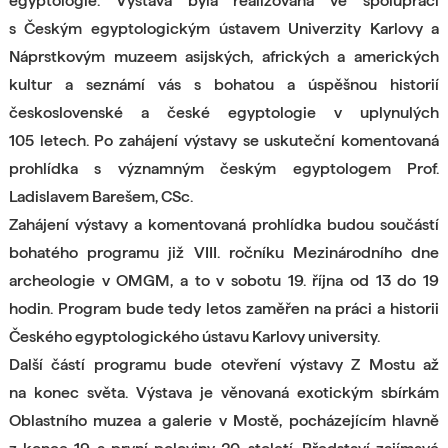
egyptologie. Výstava byla realizována ve spolupráci
s Českým egyptologickým ústavem Univerzity Karlovy a
Náprstkovým muzeem asijských, afrických a amerických
kultur a seznámí vás s bohatou a úspěšnou historií
československé a české egyptologie v uplynulých
105 letech. Po zahájení výstavy se uskuteční komentovaná
prohlídka s významným českým egyptologem Prof.
Ladislavem Barešem, CSc.
Zahájení výstavy a komentovaná prohlídka budou součástí
bohatého programu již VIII. ročníku Mezinárodního dne
archeologie v OMGM, a to v sobotu 19. října od 13 do 19
hodin. Program bude tedy letos zaměřen na práci a historii
Českého egyptologického ústavu Karlovy university.
Další částí programu bude otevření výstavy Z Mostu až
na konec světa. Výstava je věnovaná exotickým sbírkám
Oblastního muzea a galerie v Mostě, pocházejícím hlavně