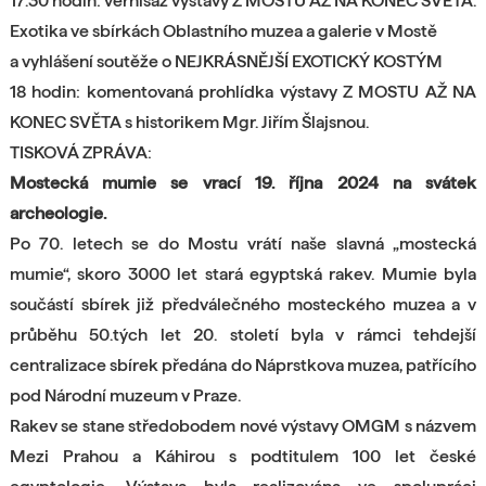
17.30 hodin: vernisáž výstavy Z MOSTU AŽ NA KONEC SVĚTA.
Exotika ve sbírkách Oblastního muzea a galerie v Mostě
a vyhlášení soutěže o NEJKRÁSNĚJŠÍ EXOTICKÝ KOSTÝM
18 hodin: komentovaná prohlídka výstavy Z MOSTU AŽ NA
KONEC SVĚTA s historikem Mgr. Jiřím Šlajsnou.
TISKOVÁ ZPRÁVA:
Mostecká mumie se vrací 19. října 2024 na svátek
archeologie.
Po 70. letech se do Mostu vrátí naše slavná „mostecká
mumie“, skoro 3000 let stará egyptská rakev. Mumie byla
součástí sbírek již předválečného mosteckého muzea a v
průběhu 50.tých let 20. století byla v rámci tehdejší
centralizace sbírek předána do Náprstkova muzea, patřícího
pod Národní muzeum v Praze.
Rakev se stane středobodem nové výstavy OMGM s názvem
Mezi Prahou a Káhirou s podtitulem 100 let české