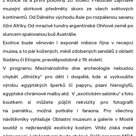
z konce 19. a první poloviny 20. století. Představí zajímavé
muzejní sbírkové předměty skoro ze všech světových
kontinentů. Od Dálného východu Asie po rozpálenou savanu
Jižní Afriky. Od mrazivé tundry argentinské Ohňové země po
sluncem spalovanou buš Austrálie.
Exotice bude věnován i exponát měsíce října v recepci
muzea, a to pár kožených, mědí zdobených sandálů z oblasti
Súdánu či Etiopie, pravděpodobně z 19. století.
V programu Mezinárodního dne archeologie nebudou
chybět „dílničky“ pro děti i dospělé, kde si vyzkoušíte
výrobu egyptských šperků či papyru, psaní hieroglyfů,
egyptské chrámové malby atd. V „exotickém salónku“ s foto
koutkem si můžete půjčit rekvizity pro fotografii
na památku, možná potkáte i faraona. Pro všechny
návštěvníky vyhlašuje Oblastní muzeum a galerie v Mostě
soutěž o nejkrásnější exotický kostým. Vítěz získá malé