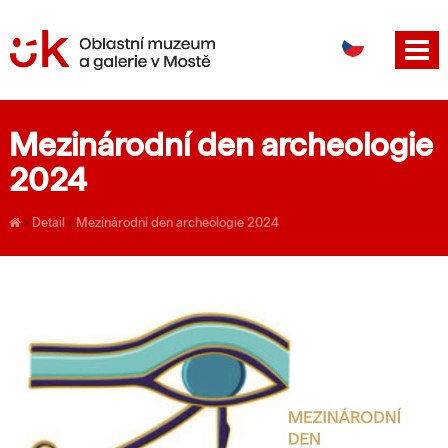
DE
EN
Mezinárodní den archeologie
2024
›
Detail
›
Mezinárodní den archeologie 2024