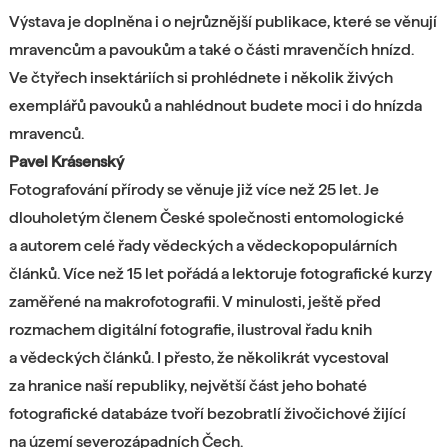
Výstava je doplněna i o nejrůznější publikace, které se věnují
mravencům a pavoukům a také o části mravenčích hnízd.
Ve čtyřech insektáriích si prohlédnete i několik živých
exemplářů pavouků a nahlédnout budete moci i do hnízda
mravenců.
Pavel Krásenský
Fotografování přírody se věnuje již více než 25 let. Je
dlouholetým členem České společnosti entomologické
a autorem celé řady vědeckých a vědeckopopulárních
článků. Více než 15 let pořádá a lektoruje fotografické kurzy
zaměřené na makrofotografii. V minulosti, ještě před
rozmachem digitální fotografie, ilustroval řadu knih
a vědeckých článků. I přesto, že několikrát vycestoval
za hranice naší republiky, největší část jeho bohaté
fotografické databáze tvoří bezobratlí živočichové žijící
na území severozápadních Čech.