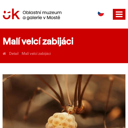
DE
EN
Malí velcí zabijáci
›
Detail
›
Malí velcí zabijáci