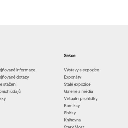
Sekce
ejňované informace
Výstavy a expozice
ejňované dotazy
Exponáty
e stažení
Stálé expozice
bních údajů
Galerie a média
zky
Virtuální prohlídky
Komiksy
Sbírky
Knihovna
Starý Most