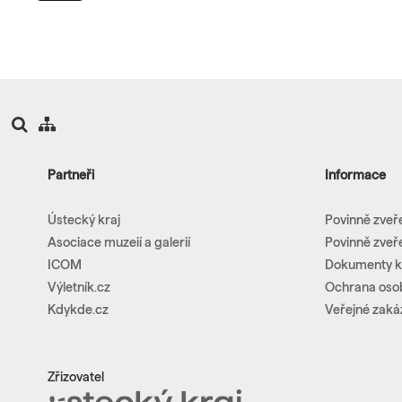
Partneři
Informace
Ústecký kraj
Povinně zveř
Asociace muzeií a galerií
Povinně zveř
ICOM
Dokumenty k
Výletník.cz
Ochrana oso
Kdykde.cz
Veřejné zaká
Zřizovatel