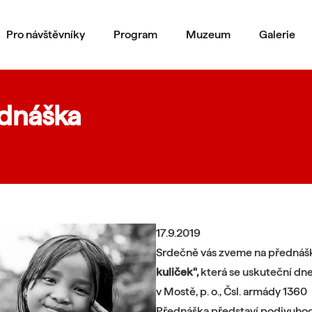
Pro návštěvníky
Program
Muzeum
Galerie
ednáška
17.9.2019
Srdečně vás zveme na přednáš
kuliček",
která se uskuteční dn
v Mostě, p. o., Čsl. armády 1360
Přednáška představí podivuhodn