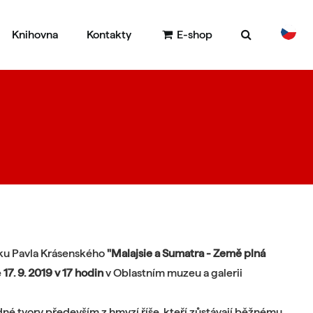
Knihovna
Kontakty
E-shop
DE
EN
ku Pavla Krásenského
"Malajsie a Sumatra - Země plná
e
17. 9. 2019 v 17 hodin
v Oblastním muzeu a galerii
é tvory především z hmyzí říše, kteří zůstávají běžnému