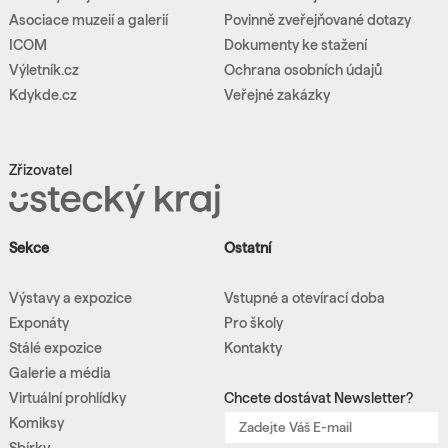
Asociace muzeií a galerií
Povinně zveřejňované dotazy
ICOM
Dokumenty ke stažení
Výletník.cz
Ochrana osobních údajů
Kdykde.cz
Veřejné zakázky
Zřizovatel
Sekce
Ostatní
Výstavy a expozice
Vstupné a otevírací doba
Exponáty
Pro školy
Stálé expozice
Kontakty
Galerie a média
Virtuální prohlídky
Chcete dostávat Newsletter?
Komiksy
Sbírky