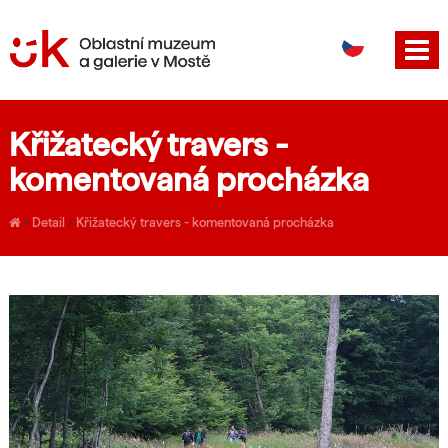
DE
EN
Křižatecký travers -
komentovaná procházka
›
Detail
›
Křižatecký travers - komentovaná procházka