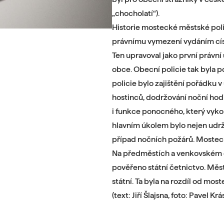
„chocholatí“).
Historie mostecké městské poli
právnímu vymezení vydáním cís
Ten upravoval jako první právní
obce. Obecní policie tak byla
policie bylo zajištění pořádku 
hostinců, dodržování noční hodi
i funkce ponocného, který vyko
hlavním úkolem bylo nejen udržo
případ nočních požárů. Mostecká
Na předměstích a venkovském 
pověřeno státní četnictvo. Měst
státní. Ta byla na rozdíl od most
(text: Jiří Šlajsna, foto: Pavel K