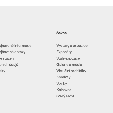
Sekce
ejňované informace
Výstavy a expozice
ejňované dotazy
Exponáty
e stažení
Stálé expozice
bních údajů
Galerie a média
zky
Virtuální prohlídky
Komiksy
Sbírky
Knihovna
Starý Most