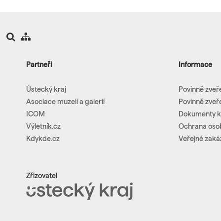
Partneři
Informace
Ústecký kraj
Povinně zveř
Asociace muzeií a galerií
Povinně zveř
ICOM
Dokumenty k
Výletník.cz
Ochrana oso
Kdykde.cz
Veřejné zaká
Zřizovatel