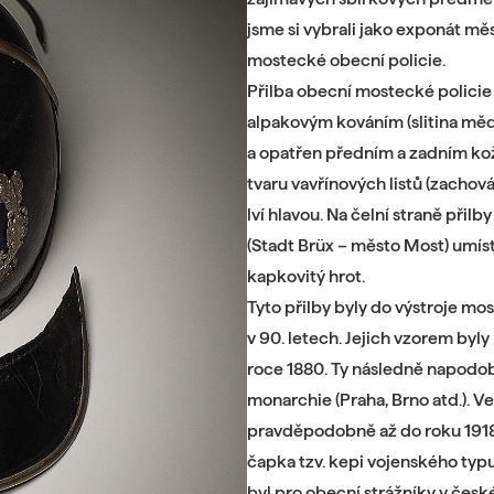
jsme si vybrali jako exponát mě
mostecké obecní policie.
Přilba obecní mostecké policie
alpakovým kováním (slitina mědi,
a opatřen předním a zadním ko
tvaru vavřínových listů (zachován
lví hlavou. Na čelní straně při
(Stadt Brüx – město Most) umí
kapkovitý hrot.
Tyto přilby byly do výstroje mos
v 90. letech. Jejich vzorem byl
roce 1880. Ty následně napodob
monarchie (Praha, Brno atd.). V
pravděpodobně až do roku 1918.
čapka tzv. kepi vojenského ty
byl pro obecní strážníky v čes