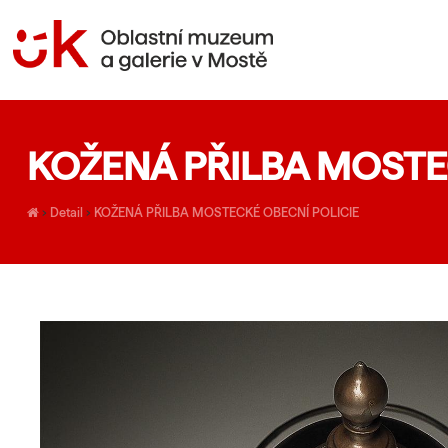
KOŽENÁ PŘILBA MOSTE
›
Detail
›
KOŽENÁ PŘILBA MOSTECKÉ OBECNÍ POLICIE