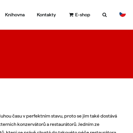
Knihovna
Kontakty
E-shop
DE
EN
luhou času v perfektním stavu, proto se jim také dostává
xterních konzervátorů a restaurátorů. Jedním ze
, který se právě chystá do takovéto péče restaurátora,