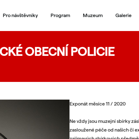
Pro návštěvníky
Program
Muzeum
Galerie
CKÉ OBECNÍ POLICIE
Exponát měsíce 11 / 2020
Ne vždy jsou muzejní sbírky zás
zasloužené péče od našich či e
zajímavých sbírkových předmětů