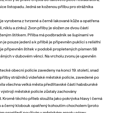
síce listopadu. Jedná se koženou přilbu pro strážníka
 je vyrobena z tvrzené a černě lakované kůže a opatřena
 niklu a zinku). Zvon přilby je složen ze dvou částí
ženým štítkem. Přilba má podbradník se šupinami ve
 je pouze jeden) a k přilbě je připevněn puklicí s reliéfní
lby je připevněn štítek v podobě propletených písmen SB
stěných v dubovém věnci. Na vrcholu zvonu je upevněn
tecké obecní policie zavedeny na konci 19. století, snad
y přilby strážníků vídeňské městské policie, zavedené po
ila všechna velká města předlitavské části habsburské
e výstroji městské policie zůstaly zachovány
 Kromě těchto přileb sloužila jako pokrývka hlavy i černá
pu a černý klobouk opatřený kohoutím chocholem (proto
kém prostředí používán v městském argotu název