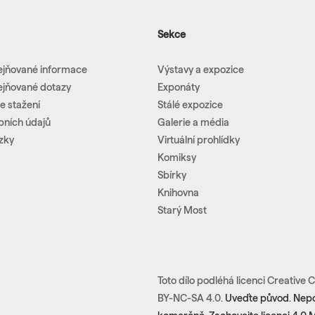
Sekce
ejňované informace
Výstavy a expozice
ejňované dotazy
Exponáty
e stažení
Stálé expozice
bních údajů
Galerie a média
zky
Virtuální prohlídky
Komiksy
Sbírky
Knihovna
Starý Most
Toto dílo podléhá licenci Creativ
BY-NC-SA 4.0.
Uveďte původ. Nepou