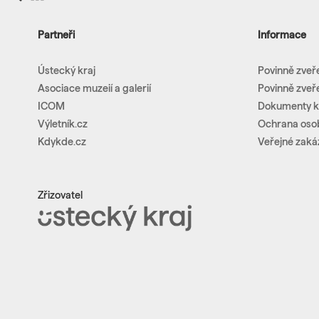
Partneři
Informace
Ústecký kraj
Povinně zveř
Asociace muzeií a galerií
Povinně zveř
ICOM
Dokumenty k
Výletník.cz
Ochrana oso
Kdykde.cz
Veřejné zaká
Zřizovatel