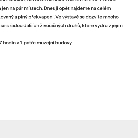
la jen na pár místech. Dnes ji opět najdeme na celém
ikovaný a plný překvapení. Ve výstavě se dozvíte mnoho
se s řadou dalších živočišných druhů, které vydru v jejím
17 hodin v 1. patře muzejní budovy.