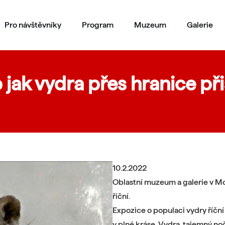
Pro návštěvníky
Program
Muzeum
Galerie
jak vydra přes hranice při
10.2.2022
Oblastní muzeum a galerie v Mo
říční.
Expozice o populaci vydry říční 
v plné kráse. Vydra, tajemný no