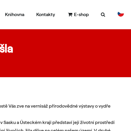
Knihovna
Kontakty
E-shop
DE
EN
šla
stě Vás zve na vernisáž přírodovědné výstavy o vydře
v Sasku a Ústeckém kraji představí její životní prostředí
ční živočich, žila dříve na celém našem území. V druhé