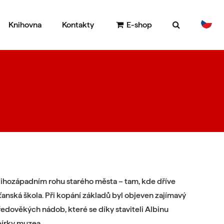
Knihovna
Kontakty
E-shop
DE
EN
jihozápadním rohu starého města – tam, kde dříve
anská škola. Při kopání základů byl objeven zajímavý
dověkých nádob, které se díky staviteli Albinu
bírky muzea.