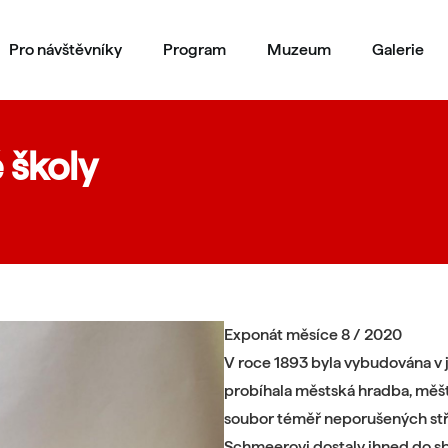
Pro návštěvníky
Program
Muzeum
Galerie
 školy
Exponát měsíce 8 / 2020
V roce 1893 byla vybudována v 
probíhala městská hradba, měšť
soubor téměř neporušených stře
Schmeerovi dostaly ihned do s