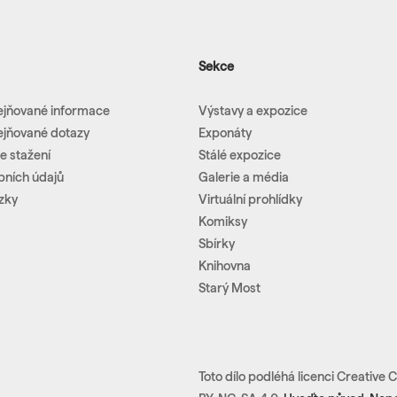
Sekce
ejňované informace
Výstavy a expozice
ejňované dotazy
Exponáty
e stažení
Stálé expozice
bních údajů
Galerie a média
zky
Virtuální prohlídky
Komiksy
Sbírky
Knihovna
Starý Most
Toto dílo podléhá licenci Creativ