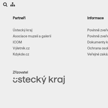
Partneři
Informace
Ústecký kraj
Povinně zveř
Asociace muzeií a galerií
Povinně zveř
ICOM
Dokumenty k
Výletník.cz
Ochrana oso
Kdykde.cz
Veřejné zaká
Zřizovatel